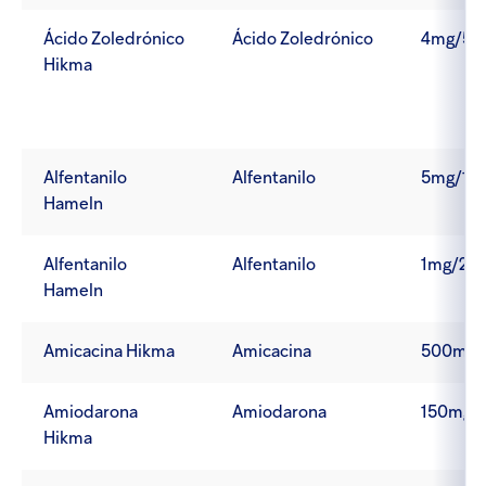
Ácido Zoledrónico
Ácido Zoledrónico
4mg/5m
Hikma
Alfentanilo
Alfentanilo
5mg/10
Hameln
Alfentanilo
Alfentanilo
1mg/2m
Hameln
Amicacina Hikma
Amicacina
500mg/
Amiodarona
Amiodarona
150mg/
Hikma