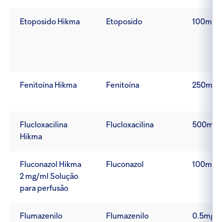
Etoposido Hikma
Etoposido
100mg/
Fenitoína Hikma
Fenitoína
250mg/
Flucloxacilina
Flucloxacilina
500mg
Hikma
Fluconazol Hikma
Fluconazol
100mg/
2 mg/ml Solução
para perfusão
Flumazenilo
Flumazenilo
0.5mg/