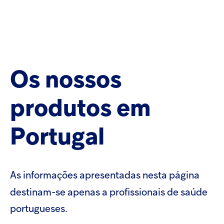
Op
m
Descubra a Hikma Portugal
Português
Os
nossos
Su
Search
the
Visão geral
Hikma
produtos
em
world
Produtos
Popular searches
Portugal
Responsabilidade
Investors
As
informações
apresentadas
nesta
página
Careers
destinam-se
apenas
a
profissionais
de
saúde
Products
portugueses.