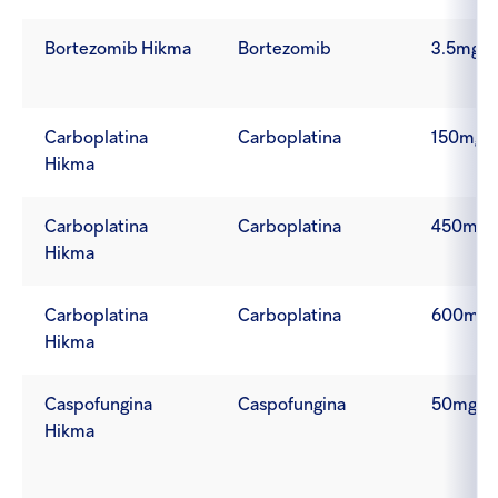
Bortezomib Hikma
Bortezomib
3.5mg
Carboplatina
Carboplatina
150mg/
Hikma
Carboplatina
Carboplatina
450mg/
Hikma
Carboplatina
Carboplatina
600mg/
Hikma
Caspofungina
Caspofungina
50mg
Hikma