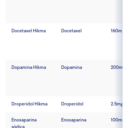
Docetaxel Hikma
Docetaxel
160mg/
Dopamina Hikma
Dopamina
200mg/
Droperidol Hikma
Droperidol
2.5mg/1
Enoxaparina
Enoxaparina
100mg
sódica