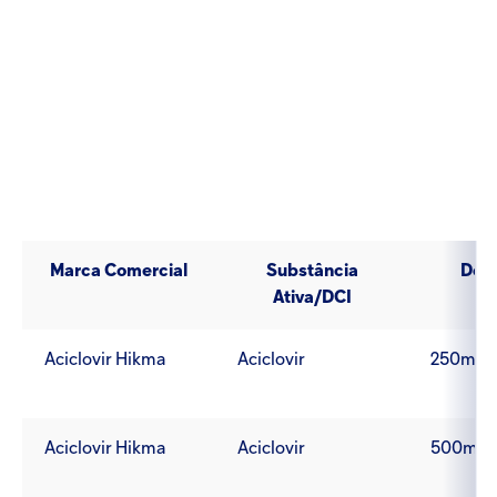
Injectables
Contract
Marca Comercial
Substância
Dos
Ativa/DCI
Aciclovir Hikma
Aciclovir
250mg
Aciclovir Hikma
Aciclovir
500mg