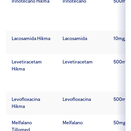
Irinotecano Hikma
Irinotecano
500mg/
Lacosamida Hikma
Lacosamida
10mg/1
Levetiracetam
Levetiracetam
500mg/
Hikma
Levofloxacina
Levofloxacina
500mg/
Hikma
Melfalano
Melfalano
50mg
Tillomed