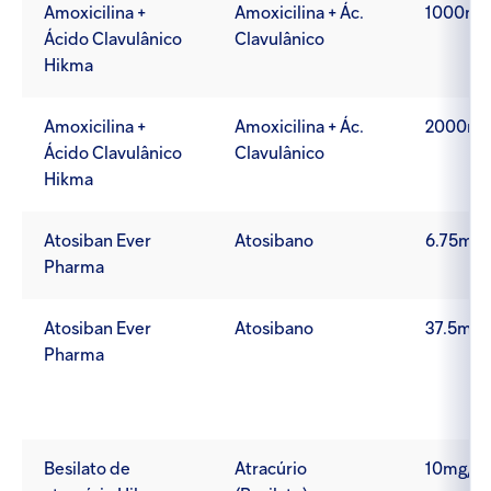
Amoxicilina +
Amoxicilina + Ác.
1000mg
Ácido Clavulânico
Clavulânico
Hikma
Amoxicilina +
Amoxicilina + Ác.
2000mg
Ácido Clavulânico
Clavulânico
Hikma
Atosiban Ever
Atosibano
6.75mg/
Pharma
Atosiban Ever
Atosibano
37.5mg/
Pharma
Besilato de
Atracúrio
10mg/1