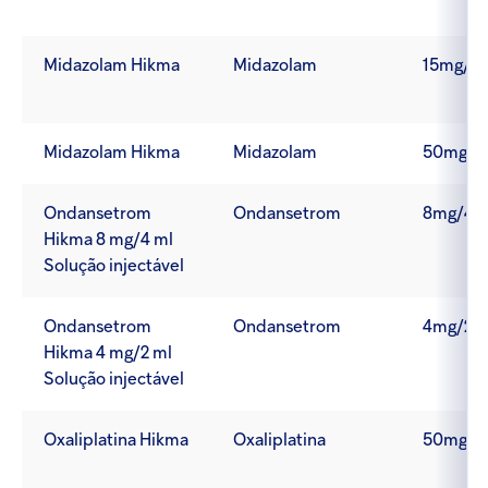
Midazolam Hikma
Midazolam
15mg/3
Midazolam Hikma
Midazolam
50mg/1
Ondansetrom
Ondansetrom
8mg/4m
Hikma 8 mg/4 ml
Solução injectável
Ondansetrom
Ondansetrom
4mg/2m
Hikma 4 mg/2 ml
Solução injectável
Oxaliplatina Hikma
Oxaliplatina
50mg/1