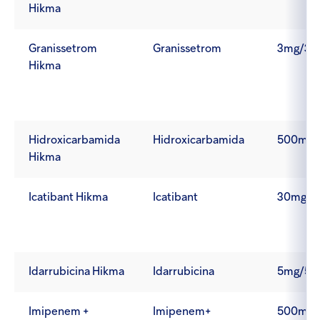
Hikma
Granissetrom
Granissetrom
3mg/3m
Hikma
Hidroxicarbamida
Hidroxicarbamida
500mg
Hikma
Icatibant Hikma
Icatibant
30mg/3
Idarrubicina Hikma
Idarrubicina
5mg/5m
Imipenem +
Imipenem+
500mg+