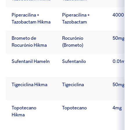
Piperacilina +
Piperacilina +
4000mg
Tazobactam Hikma
Tazobactam
Brometo de
Rocurónio
50mg/5
Rocurónio Hikma
(Brometo)
Sufentanil Hameln
Sufentanilo
0.01mg/
Tigeciclina Hikma
Tigeciclina
50mg
Topotecano
Topotecano
4mg
Hikma