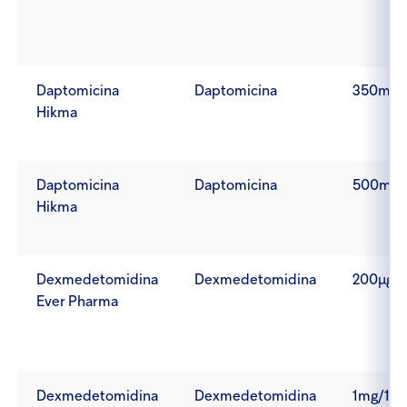
Daptomicina
Daptomicina
350mg
Hikma
Daptomicina
Daptomicina
500mg
Hikma
Dexmedetomidina
Dexmedetomidina
200µg/
Ever Pharma
Dexmedetomidina
Dexmedetomidina
1mg/10