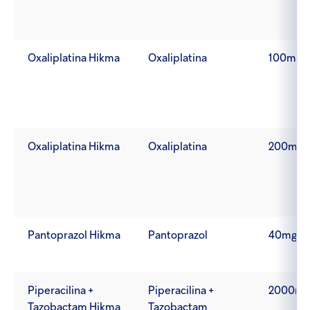
Oxaliplatina Hikma
Oxaliplatina
100mg/
Oxaliplatina Hikma
Oxaliplatina
200mg/
Pantoprazol Hikma
Pantoprazol
40mg
Piperacilina +
Piperacilina +
2000mg
Tazobactam Hikma
Tazobactam