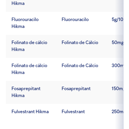
Hikma
Fluorouracilo
Fluorouracilo
5g/100m
Hikma
Folinato de cálcio
Folinato de Cálcio
50mg/5
Hikma
Folinato de cálcio
Folinato de Cálcio
300mg/
Hikma
Fosaprepitant
Fosaprepitant
150mg
Hikma
Fulvestrant Hikma
Fulvestrant
250mg/