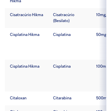
Hikma
Cisatracúrio Hikma
Cisatracúrio
10mg/5
(Besilato)
Cisplatina Hikma
Cisplatina
50mg/5
Cisplatina Hikma
Cisplatina
100mg/
Citaloxan
Citarabina
500mg/