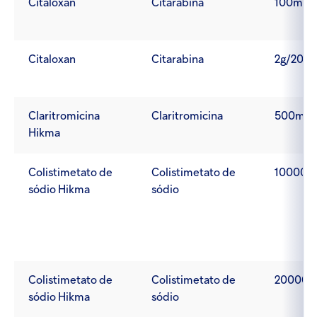
Citaloxan
Citarabina
100mg/
Citaloxan
Citarabina
2g/20ml
Claritromicina
Claritromicina
500mg
Hikma
Colistimetato de
Colistimetato de
1000000
sódio Hikma
sódio
Colistimetato de
Colistimetato de
2000000
sódio Hikma
sódio