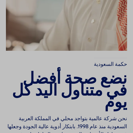
screen
Injectables
reader
to
help
Contract
you
navigate
and
interact
with
the
content.
حكمة السعودية
نضع صحة أفضل
في متناول اليد كل
يوم
نحن شركة عالمية بتواجد محلي في المملكة العربية
السعودية منذ عام 1998. بابتكار أدوية عالية الجودة وجعلها