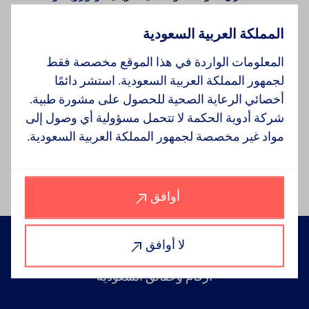
والولايات المتحدة. نحن نصنّع ونسوّق مجموعة واسعة من
الأدوية الجنيسة والأدوية ذات العلامة التجارية المسجلة،
المملكة العربية السعودية
بما في ذلك الأدوية الجنيسة ذات العلامات التجارية،
المعلومات الواردة في هذا الموقع مخصصة فقط
والمحاقين، والأدوية المتخصصة.
لجمهور المملكة العربية السعودية. استشر دائمًا
لدينا تركيز قوي على الاستدامة ويتمحور في أربعة مجالات
أخصائي الرعاية الصحية للحصول على مشورة طبية.
يمكننا من خلالها إحداث تأثير إيجابي: نعزز الصحة والعافية؛
شركة أدوية الحكمة لا تتحمل مسؤولية أي وصول إلى
نمكن أناسنا؛ نحمي بيئتنا؛ نبني الثقة بتحقيق الجودة في
مواد غير مخصصة لجمهور المملكة العربية السعودية.
كل ما نؤديه.
أوافق
لا أوافق
أرقام وحقائق السعودية